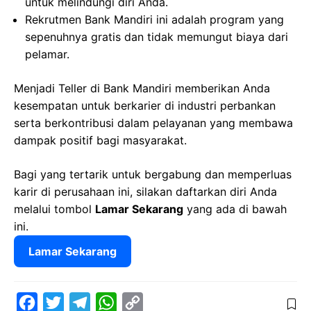
untuk melindungi diri Anda.
Rekrutmen Bank Mandiri ini adalah program yang
sepenuhnya gratis dan tidak memungut biaya dari
pelamar.
Menjadi Teller di Bank Mandiri memberikan Anda
kesempatan untuk berkarier di industri perbankan
serta berkontribusi dalam pelayanan yang membawa
dampak positif bagi masyarakat.
Bagi yang tertarik untuk bergabung dan memperluas
karir di perusahaan ini, silakan daftarkan diri Anda
melalui tombol
Lamar Sekarang
yang ada di bawah
ini.
Lamar Sekarang
F
T
T
W
C