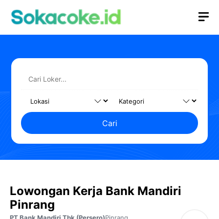
Langsung
M
ke
isi
Cari
Lowongan Kerja Bank Mandiri
Pinrang
PT Bank Mandiri Tbk (Persero)
Pinrang