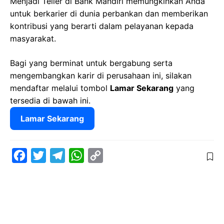
Menjadi Teller di Bank Mandiri memungkinkan Anda
untuk berkarier di dunia perbankan dan memberikan
kontribusi yang berarti dalam pelayanan kepada
masyarakat.
Bagi yang berminat untuk bergabung serta
mengembangkan karir di perusahaan ini, silakan
mendaftar melalui tombol
Lamar Sekarang
yang
tersedia di bawah ini.
Lamar Sekarang
F
T
T
W
C
a
w
e
h
o
c
i
l
a
p
e
t
e
t
y
b
t
g
s
L