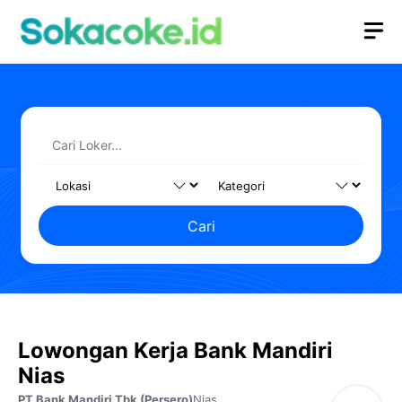
Langsung
M
ke
isi
Cari
Lowongan Kerja Bank Mandiri
Nias
PT Bank Mandiri Tbk (Persero)
Nias