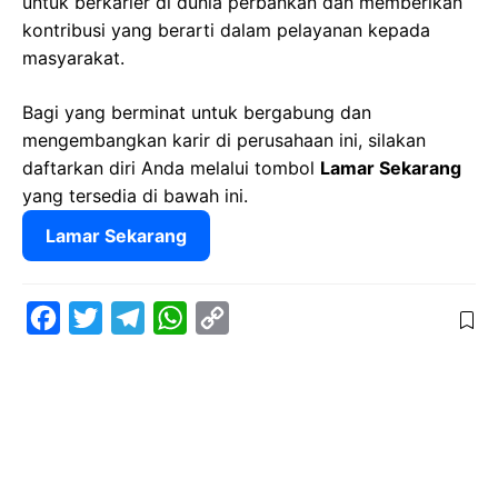
untuk berkarier di dunia perbankan dan memberikan
kontribusi yang berarti dalam pelayanan kepada
masyarakat.
Bagi yang berminat untuk bergabung dan
mengembangkan karir di perusahaan ini, silakan
daftarkan diri Anda melalui tombol
Lamar Sekarang
yang tersedia di bawah ini.
Lamar Sekarang
F
T
T
W
C
a
w
e
h
o
c
i
l
a
p
e
t
e
t
y
b
t
g
s
L
o
e
r
A
i