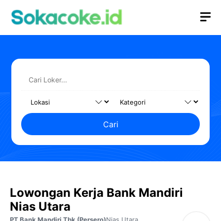
Langsung
M
ke
isi
Cari
Lowongan Kerja Bank Mandiri
Nias Utara
PT Bank Mandiri Tbk (Persero)
Nias Utara