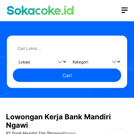
Langsung
M
ke
isi
Cari
Lowongan Kerja Bank Mandiri
Ngawi
PT Bank Mandiri Tbk (Persero)
Ngawi