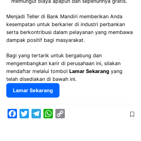
memungut biaya apapun dan sepenuhnya gratis.
Menjadi Teller di Bank Mandiri memberikan Anda
kesempatan untuk berkarier di industri perbankan
serta berkontribusi dalam pelayanan yang membawa
dampak positif bagi masyarakat.
Bagi yang tertarik untuk bergabung dan
mengembangkan karir di perusahaan ini, silakan
mendaftar melalui tombol
Lamar Sekarang
yang
telah disediakan di bawah ini.
Lamar Sekarang
F
T
T
W
C
a
w
e
h
o
c
i
l
a
p