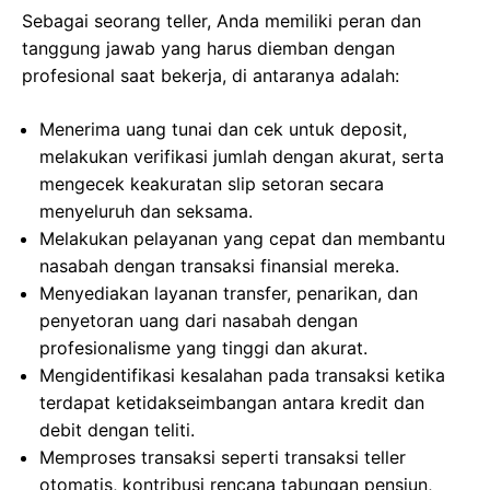
Sebagai seorang teller, Anda memiliki peran dan
tanggung jawab yang harus diemban dengan
profesional saat bekerja, di antaranya adalah:
Menerima uang tunai dan cek untuk deposit,
melakukan verifikasi jumlah dengan akurat, serta
mengecek keakuratan slip setoran secara
menyeluruh dan seksama.
Melakukan pelayanan yang cepat dan membantu
nasabah dengan transaksi finansial mereka.
Menyediakan layanan transfer, penarikan, dan
penyetoran uang dari nasabah dengan
profesionalisme yang tinggi dan akurat.
Mengidentifikasi kesalahan pada transaksi ketika
terdapat ketidakseimbangan antara kredit dan
debit dengan teliti.
Memproses transaksi seperti transaksi teller
otomatis, kontribusi rencana tabungan pensiun,