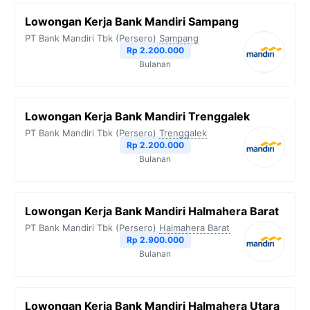
Lowongan Kerja Bank Mandiri Sampang
PT Bank Mandiri Tbk (Persero)
Sampang
Rp 2.200.000
Bulanan
Lowongan Kerja Bank Mandiri Trenggalek
PT Bank Mandiri Tbk (Persero)
Trenggalek
Rp 2.200.000
Bulanan
Lowongan Kerja Bank Mandiri Halmahera Barat
PT Bank Mandiri Tbk (Persero)
Halmahera Barat
Rp 2.900.000
Bulanan
Lowongan Kerja Bank Mandiri Halmahera Utara