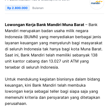
Rp 2.800.000
Bulanan
Lowongan Kerja Bank Mandiri Muna Barat
– Bank
Mandiri merupakan badan usaha milik negara
Indonesia (BUMN) yang menyediakan berbagai jenis
layanan keuangan yang menyeluruh bagi masyarakat
di seluruh Indonesia tak hanya bagi kota Muna Barat.
Saat ini, Bank Mandiri telah memiliki sebanyak 138
unit kantor cabang dan 13.027 unit ATM yang
tersebar di seluruh Indonesia.
Untuk mendukung kegiatan bisnisnya dalam bidang
keuangan, kini Bank Mandiri telah membuka
lowongan kerja sebagai teller bagi siapa saja yang
memenuhi kriteria dan persyaratan yang ditetapkan
perusahaan.