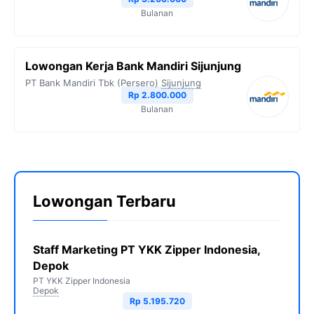
Bulanan
Lowongan Kerja Bank Mandiri Sijunjung
PT Bank Mandiri Tbk (Persero)
Sijunjung
Rp 2.800.000
Bulanan
Lowongan Terbaru
Staff Marketing PT YKK Zipper Indonesia,
Depok
PT YKK Zipper Indonesia
Depok
Rp 5.195.720