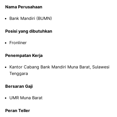
Nama Perusahaan
Bank Mandiri (BUMN)
Posisi yang dibutuhkan
Fronliner
Penempatan Kerja
Kantor Cabang Bank Mandiri Muna Barat, Sulawesi
Tenggara
Bersaran Gaji
UMR Muna Barat
Peran Teller