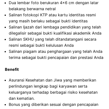
Dua lembar foto berukuran 4×6 cm dengan latar
belakang berwarna netral
Salinan fotokopi KTP atau kartu identitas resmi
yang masih berlaku sebagai bukti identitas
Salinan Ijazah dari lembaga pendidikan yang telah
dilegalisir sebagai bukti kualifikasi akademik Anda
Salinan SKHU yang telah ditandatangani secara
resmi sebagai bukti kelulusan Anda
Salinan piagam atau penghargaan yang telah Anda
terima sebagai bukti pencapaian dan prestasi Anda
Benefit
Asuransi Kesehatan dan Jiwa yang memberikan
perlindungan lengkap bagi karyawan serta
keluarganya terhadap berbagai risiko kesehatan
dan kematian.
Bonus yang diberikan sesuai dengan pencapaian