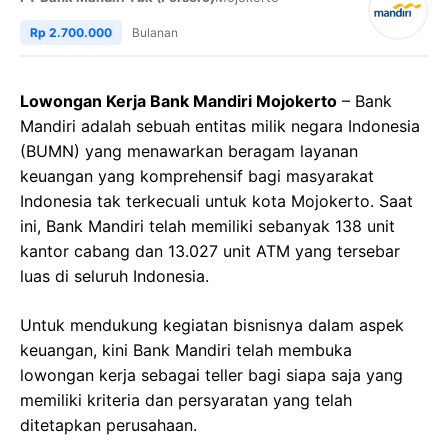
Rp 2.700.000
Bulanan
Lowongan Kerja Bank Mandiri Mojokerto
– Bank
Mandiri adalah sebuah entitas milik negara Indonesia
(BUMN) yang menawarkan beragam layanan
keuangan yang komprehensif bagi masyarakat
Indonesia tak terkecuali untuk kota Mojokerto. Saat
ini, Bank Mandiri telah memiliki sebanyak 138 unit
kantor cabang dan 13.027 unit ATM yang tersebar
luas di seluruh Indonesia.
Untuk mendukung kegiatan bisnisnya dalam aspek
keuangan, kini Bank Mandiri telah membuka
lowongan kerja sebagai teller bagi siapa saja yang
memiliki kriteria dan persyaratan yang telah
ditetapkan perusahaan.