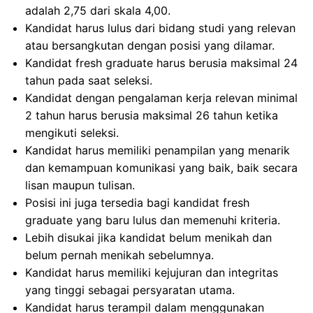
adalah 2,75 dari skala 4,00.
Kandidat harus lulus dari bidang studi yang relevan
atau bersangkutan dengan posisi yang dilamar.
Kandidat fresh graduate harus berusia maksimal 24
tahun pada saat seleksi.
Kandidat dengan pengalaman kerja relevan minimal
2 tahun harus berusia maksimal 26 tahun ketika
mengikuti seleksi.
Kandidat harus memiliki penampilan yang menarik
dan kemampuan komunikasi yang baik, baik secara
lisan maupun tulisan.
Posisi ini juga tersedia bagi kandidat fresh
graduate yang baru lulus dan memenuhi kriteria.
Lebih disukai jika kandidat belum menikah dan
belum pernah menikah sebelumnya.
Kandidat harus memiliki kejujuran dan integritas
yang tinggi sebagai persyaratan utama.
Kandidat harus terampil dalam menggunakan