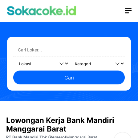
Langsung
M
ke
isi
Cari
Lowongan Kerja Bank Mandiri
Manggarai Barat
PT Bank Mandiri Tbk (Persero)
Manggarai Barat