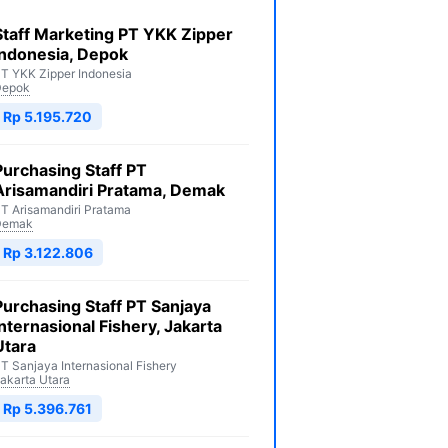
Staff Marketing PT YKK Zipper
Indonesia, Depok
T YKK Zipper Indonesia
Depok
Rp 5.195.720
Purchasing Staff PT
Arisamandiri Pratama, Demak
T Arisamandiri Pratama
Demak
Rp 3.122.806
Purchasing Staff PT Sanjaya
Internasional Fishery, Jakarta
Utara
T Sanjaya Internasional Fishery
akarta Utara
Rp 5.396.761