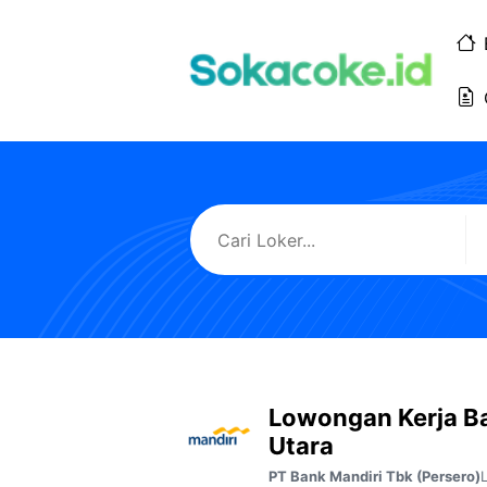
Langsung
ke
isi
Lowongan Kerja B
Utara
PT Bank Mandiri Tbk (Persero)