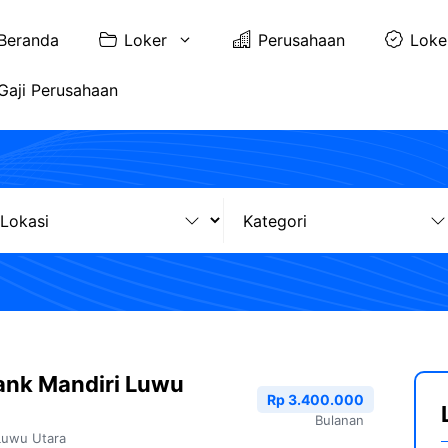
Beranda
Loker
Perusahaan
Loke
Gaji Perusahaan
ank Mandiri Luwu
Rp 3.400.000
Bulanan
Luwu Utara