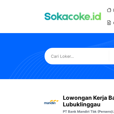
Langsung
ke
isi
Lowongan Kerja B
Lubuklinggau
PT Bank Mandiri Tbk (Persero)