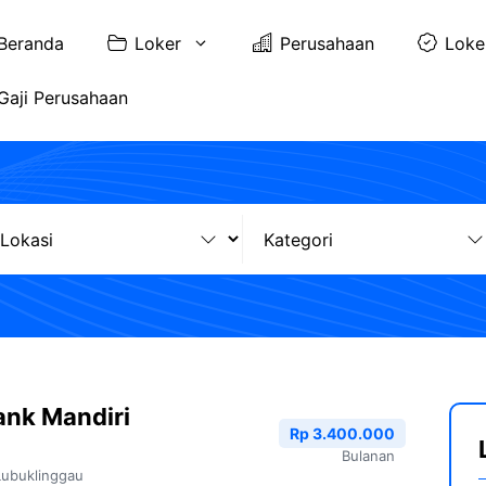
Beranda
Loker
Perusahaan
Loke
Gaji Perusahaan
ank Mandiri
Rp 3.400.000
Bulanan
Lubuklinggau