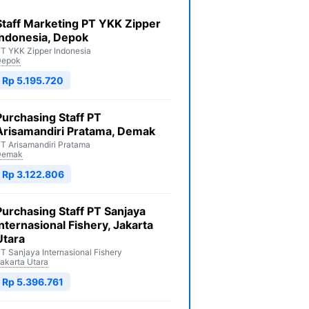
Staff Marketing PT YKK Zipper
Indonesia, Depok
T YKK Zipper Indonesia
Depok
Rp 5.195.720
Purchasing Staff PT
Arisamandiri Pratama, Demak
T Arisamandiri Pratama
Demak
Rp 3.122.806
Purchasing Staff PT Sanjaya
Internasional Fishery, Jakarta
Utara
T Sanjaya Internasional Fishery
akarta Utara
Rp 5.396.761