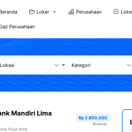
Beranda
Loker
Perusahaan
Loke
Gaji Perusahaan
nk Mandiri Lima
Rp 2.800.000
Bulanan
Lima Puluh Kota