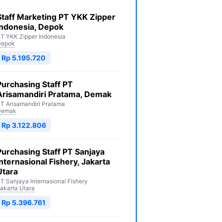
Staff Marketing PT YKK Zipper
Indonesia, Depok
T YKK Zipper Indonesia
Depok
Rp 5.195.720
Purchasing Staff PT
Arisamandiri Pratama, Demak
T Arisamandiri Pratama
Demak
Rp 3.122.806
Purchasing Staff PT Sanjaya
Internasional Fishery, Jakarta
Utara
T Sanjaya Internasional Fishery
akarta Utara
Rp 5.396.761