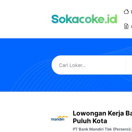
Langsung
ke
isi
Lowongan Kerja Ba
Puluh Kota
PT Bank Mandiri Tbk (Persero)