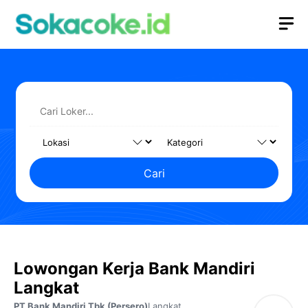
Langsung
M
ke
isi
Cari
Lowongan Kerja Bank Mandiri
Langkat
PT Bank Mandiri Tbk (Persero)
Langkat