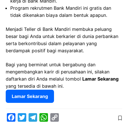
kerja di Bank Mandiri.
Program rekrutmen Bank Mandiri ini gratis dan
tidak dikenakan biaya dalam bentuk apapun.
Menjadi Teller di Bank Mandiri membuka peluang
besar bagi Anda untuk berkarier di dunia perbankan
serta berkontribusi dalam pelayanan yang
berdampak positif bagi masyarakat.
Bagi yang berminat untuk bergabung dan
mengembangkan karir di perusahaan ini, silakan
daftarkan diri Anda melalui tombol
Lamar Sekarang
yang tersedia di bawah ini.
Lamar Sekarang
F
T
T
W
C
a
w
e
h
o