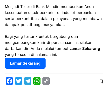
Menjadi Teller di Bank Mandiri memberikan Anda
kesempatan untuk berkarier di industri perbankan
serta berkontribusi dalam pelayanan yang membawa
dampak positif bagi masyarakat.
Bagi yang tertarik untuk bergabung dan
mengembangkan karir di perusahaan ini, silakan
daftarkan diri Anda melalui tombol
Lamar Sekarang
yang tersedia di halaman ini.
Lamar Sekarang
F
T
T
W
C
a
w
e
h
o
c
i
l
a
p
e
t
e
t
y