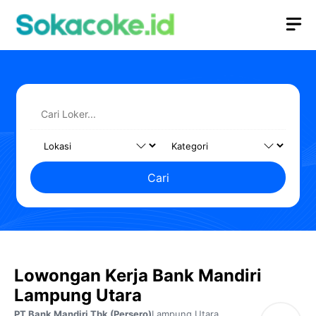
Langsung
M
ke
isi
Cari
Lowongan Kerja Bank Mandiri
Lampung Utara
PT Bank Mandiri Tbk (Persero)
Lampung Utara