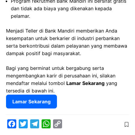
Program rekrutmen Bank Mandiri ini bersifat gratis
dan tidak ada biaya yang dikenakan kepada
pelamar.
Menjadi Teller di Bank Mandiri memberikan Anda
kesempatan untuk berkarier di industri perbankan
serta berkontribusi dalam pelayanan yang membawa
dampak positif bagi masyarakat.
Bagi yang berminat untuk bergabung serta
mengembangkan karir di perusahaan ini, silakan
mendaftar melalui tombol
Lamar Sekarang
yang
tersedia di bawah ini.
Lamar Sekarang
F
T
T
W
C
a
w
e
h
o