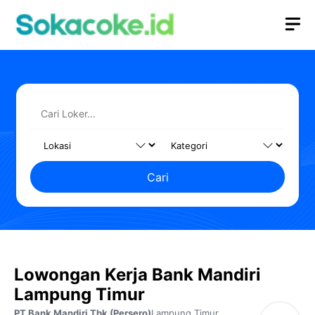
Langsung
M
ke
isi
Cari
Lowongan Kerja Bank Mandiri
Lampung Timur
PT Bank Mandiri Tbk (Persero)
Lampung Timur