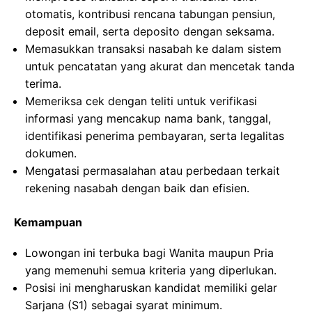
otomatis, kontribusi rencana tabungan pensiun,
deposit email, serta deposito dengan seksama.
Memasukkan transaksi nasabah ke dalam sistem
untuk pencatatan yang akurat dan mencetak tanda
terima.
Memeriksa cek dengan teliti untuk verifikasi
informasi yang mencakup nama bank, tanggal,
identifikasi penerima pembayaran, serta legalitas
dokumen.
Mengatasi permasalahan atau perbedaan terkait
rekening nasabah dengan baik dan efisien.
Kemampuan
Lowongan ini terbuka bagi Wanita maupun Pria
yang memenuhi semua kriteria yang diperlukan.
Posisi ini mengharuskan kandidat memiliki gelar
Sarjana (S1) sebagai syarat minimum.