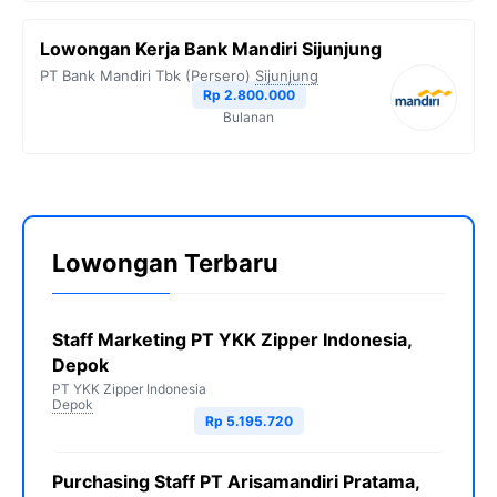
Lowongan Kerja Bank Mandiri Sijunjung
PT Bank Mandiri Tbk (Persero)
Sijunjung
Rp 2.800.000
Bulanan
Lowongan Terbaru
Staff Marketing PT YKK Zipper Indonesia,
Depok
PT YKK Zipper Indonesia
Depok
Rp 5.195.720
Purchasing Staff PT Arisamandiri Pratama,