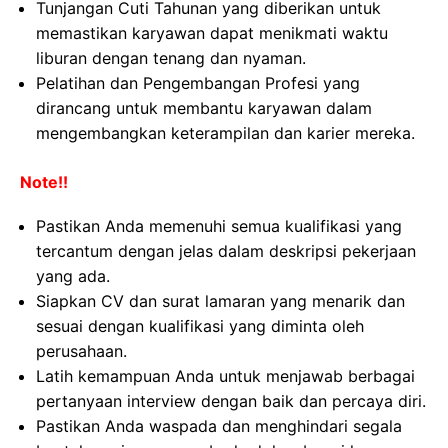
Tunjangan Cuti Tahunan yang diberikan untuk
memastikan karyawan dapat menikmati waktu
liburan dengan tenang dan nyaman.
Pelatihan dan Pengembangan Profesi yang
dirancang untuk membantu karyawan dalam
mengembangkan keterampilan dan karier mereka.
Note!!
Pastikan Anda memenuhi semua kualifikasi yang
tercantum dengan jelas dalam deskripsi pekerjaan
yang ada.
Siapkan CV dan surat lamaran yang menarik dan
sesuai dengan kualifikasi yang diminta oleh
perusahaan.
Latih kemampuan Anda untuk menjawab berbagai
pertanyaan interview dengan baik dan percaya diri.
Pastikan Anda waspada dan menghindari segala