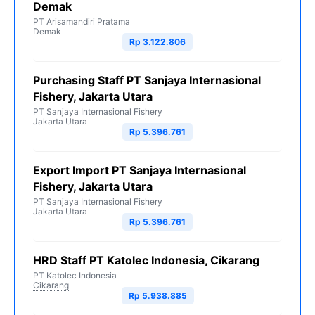
Demak
PT Arisamandiri Pratama
Demak
Rp 3.122.806
Purchasing Staff PT Sanjaya Internasional
Fishery, Jakarta Utara
PT Sanjaya Internasional Fishery
Jakarta Utara
Rp 5.396.761
Export Import PT Sanjaya Internasional
Fishery, Jakarta Utara
PT Sanjaya Internasional Fishery
Jakarta Utara
Rp 5.396.761
HRD Staff PT Katolec Indonesia, Cikarang
PT Katolec Indonesia
Cikarang
Rp 5.938.885