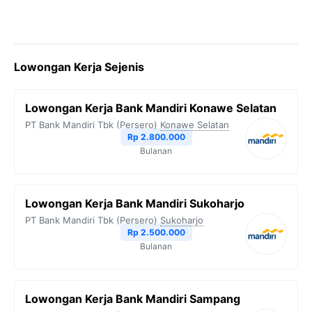
Lowongan Kerja Sejenis
Lowongan Kerja Bank Mandiri Konawe Selatan
PT Bank Mandiri Tbk (Persero)
Konawe Selatan
Rp 2.800.000
Bulanan
Lowongan Kerja Bank Mandiri Sukoharjo
PT Bank Mandiri Tbk (Persero)
Sukoharjo
Rp 2.500.000
Bulanan
Lowongan Kerja Bank Mandiri Sampang