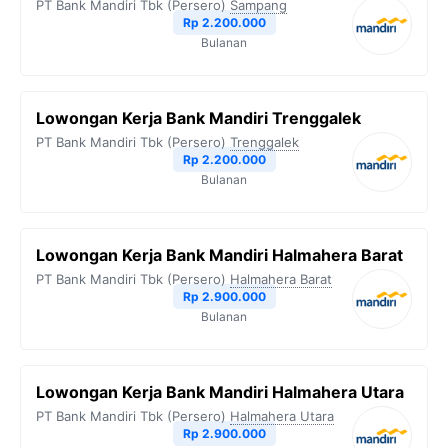
PT Bank Mandiri Tbk (Persero)
Sampang
Rp 2.200.000
Bulanan
Lowongan Kerja Bank Mandiri Trenggalek
PT Bank Mandiri Tbk (Persero)
Trenggalek
Rp 2.200.000
Bulanan
Lowongan Kerja Bank Mandiri Halmahera Barat
PT Bank Mandiri Tbk (Persero)
Halmahera Barat
Rp 2.900.000
Bulanan
Lowongan Kerja Bank Mandiri Halmahera Utara
PT Bank Mandiri Tbk (Persero)
Halmahera Utara
Rp 2.900.000