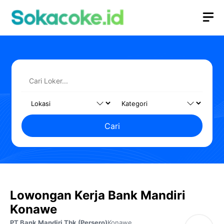
Langsung
M
ke
isi
Cari
Lowongan Kerja Bank Mandiri
Konawe
PT Bank Mandiri Tbk (Persero)
Konawe