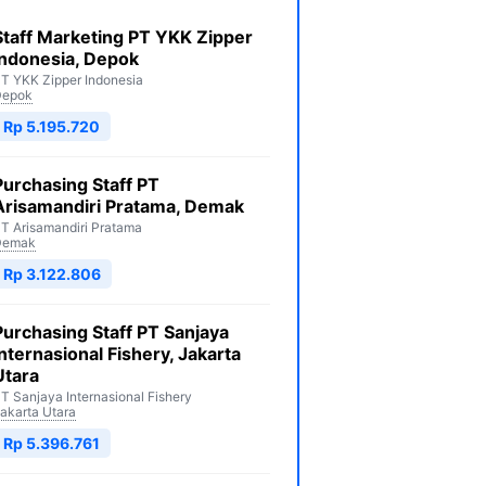
Staff Marketing PT YKK Zipper
Indonesia, Depok
T YKK Zipper Indonesia
Depok
Rp 5.195.720
Purchasing Staff PT
Arisamandiri Pratama, Demak
T Arisamandiri Pratama
Demak
Rp 3.122.806
Purchasing Staff PT Sanjaya
Internasional Fishery, Jakarta
Utara
T Sanjaya Internasional Fishery
akarta Utara
Rp 5.396.761