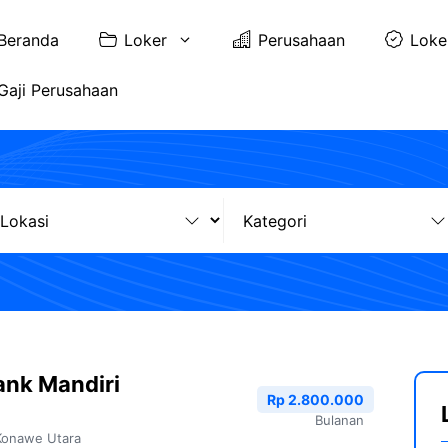
Beranda
Loker
Perusahaan
Loke
Gaji Perusahaan
ank Mandiri
Rp 2.800.000
Bulanan
Konawe Utara