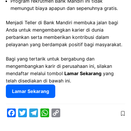
Program rekrutmen Bank Mandiri ini tidak
memungut biaya apapun dan sepenuhnya gratis.
Menjadi Teller di Bank Mandiri membuka jalan bagi
Anda untuk mengembangkan karier di dunia
perbankan serta memberikan kontribusi dalam
pelayanan yang berdampak positif bagi masyarakat.
Bagi yang tertarik untuk bergabung dan
mengembangkan karir di perusahaan ini, silakan
mendaftar melalui tombol
Lamar Sekarang
yang
telah disediakan di bawah ini.
Lamar Sekarang
F
T
T
W
C
a
w
e
h
o
c
i
l
a
p