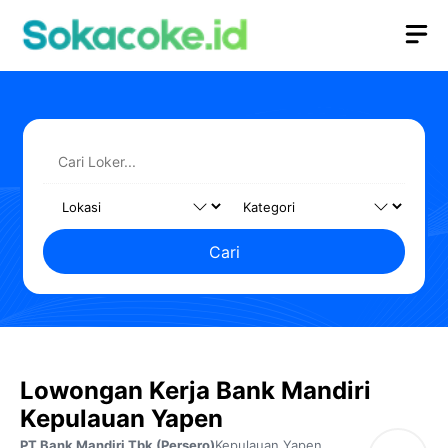
Langsung
M
ke
isi
Cari
Lowongan Kerja Bank Mandiri
Kepulauan Yapen
PT Bank Mandiri Tbk (Persero)
Kepulauan Yapen