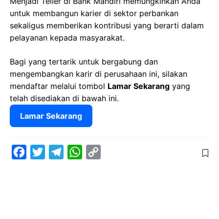
Menjadi Teller di Bank Mandiri memungkinkan Anda
untuk membangun karier di sektor perbankan
sekaligus memberikan kontribusi yang berarti dalam
pelayanan kepada masyarakat.
Bagi yang tertarik untuk bergabung dan
mengembangkan karir di perusahaan ini, silakan
mendaftar melalui tombol
Lamar Sekarang
yang
telah disediakan di bawah ini.
Lamar Sekarang
F
T
T
W
C
a
w
e
h
o
c
i
l
a
p
e
t
e
t
y
b
t
g
s
L