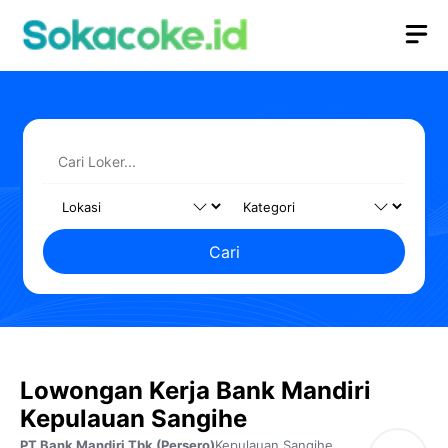
Langsung
M
ke
isi
Cari
Lowongan Kerja Bank Mandiri
Kepulauan Sangihe
PT Bank Mandiri Tbk (Persero)
Kepulauan Sangihe