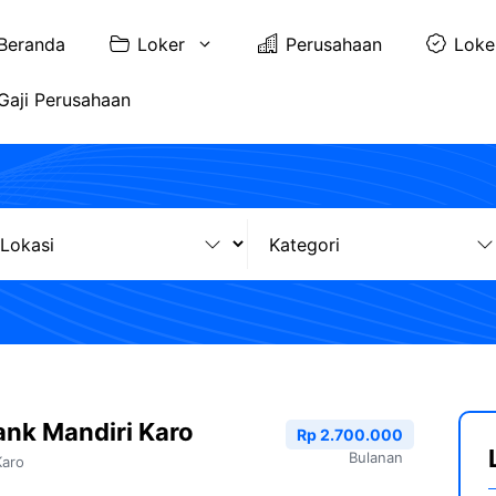
Beranda
Loker
Perusahaan
Loke
Gaji Perusahaan
nk Mandiri Karo
Rp 2.700.000
Bulanan
Karo