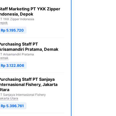
Staff Marketing PT YKK Zipper
Indonesia, Depok
T YKK Zipper Indonesia
Depok
Rp 5.195.720
Purchasing Staff PT
Arisamandiri Pratama, Demak
T Arisamandiri Pratama
Demak
Rp 3.122.806
Purchasing Staff PT Sanjaya
Internasional Fishery, Jakarta
Utara
T Sanjaya Internasional Fishery
akarta Utara
Rp 5.396.761