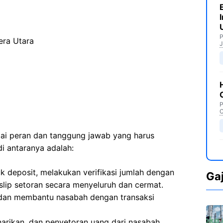
P
era Utara
J
P
C
agai peran dan tanggung jawab yang harus
di antaranya adalah:
k deposit, melakukan verifikasi jumlah dengan
Ga
 slip setoran secara menyeluruh dan cermat.
dan membantu nasabah dengan transaksi
narikan, dan penyetoran uang dari nasabah