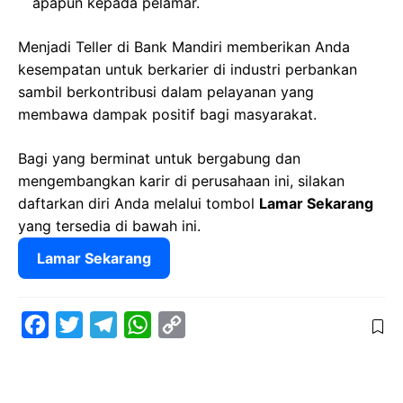
apapun kepada pelamar.
Menjadi Teller di Bank Mandiri memberikan Anda
kesempatan untuk berkarier di industri perbankan
sambil berkontribusi dalam pelayanan yang
membawa dampak positif bagi masyarakat.
Bagi yang berminat untuk bergabung dan
mengembangkan karir di perusahaan ini, silakan
daftarkan diri Anda melalui tombol
Lamar Sekarang
yang tersedia di bawah ini.
Lamar Sekarang
F
T
T
W
C
a
w
e
h
o
c
i
l
a
p