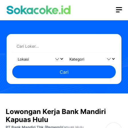
Langsung
M
ke
isi
Cari
Lowongan Kerja Bank Mandiri
Kapuas Hulu
PT Bank Mandiri Tbk (Persero)
Kapuas Hulu