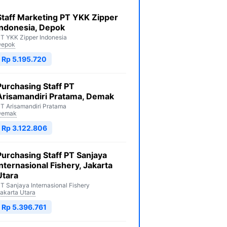
Staff Marketing PT YKK Zipper
Indonesia, Depok
T YKK Zipper Indonesia
Depok
Rp 5.195.720
Purchasing Staff PT
Arisamandiri Pratama, Demak
T Arisamandiri Pratama
Demak
Rp 3.122.806
Purchasing Staff PT Sanjaya
Internasional Fishery, Jakarta
Utara
T Sanjaya Internasional Fishery
akarta Utara
Rp 5.396.761