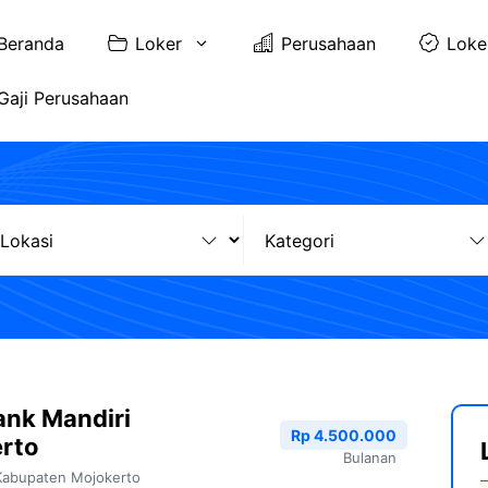
Beranda
Loker
Perusahaan
Loke
Gaji Perusahaan
ank Mandiri
Rp 4.500.000
rto
Bulanan
Kabupaten Mojokerto