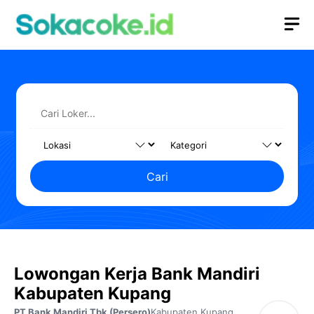
Langsung
M
ke
isi
Cari
Lowongan Kerja Bank Mandiri
Kabupaten Kupang
PT Bank Mandiri Tbk (Persero)
Kabupaten Kupang