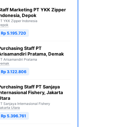
Staff Marketing PT YKK Zipper
Indonesia, Depok
T YKK Zipper Indonesia
Depok
Rp 5.195.720
Purchasing Staff PT
Arisamandiri Pratama, Demak
T Arisamandiri Pratama
Demak
Rp 3.122.806
Purchasing Staff PT Sanjaya
Internasional Fishery, Jakarta
Utara
T Sanjaya Internasional Fishery
akarta Utara
Rp 5.396.761