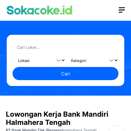
Langsung
M
ke
isi
Cari
Lowongan Kerja Bank Mandiri
Halmahera Tengah
PT Bank Mandiri Tbk (Persero)
Halmahera Tengah