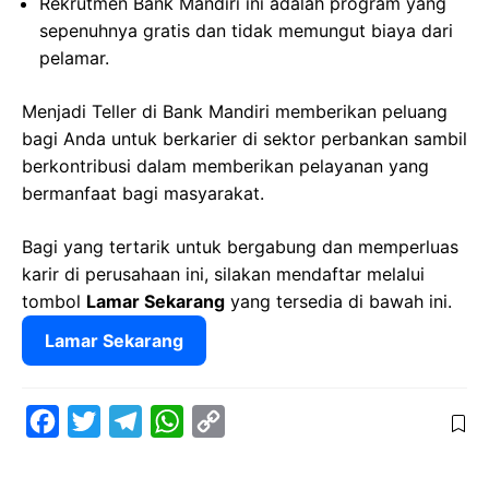
Rekrutmen Bank Mandiri ini adalah program yang
sepenuhnya gratis dan tidak memungut biaya dari
pelamar.
Menjadi Teller di Bank Mandiri memberikan peluang
bagi Anda untuk berkarier di sektor perbankan sambil
berkontribusi dalam memberikan pelayanan yang
bermanfaat bagi masyarakat.
Bagi yang tertarik untuk bergabung dan memperluas
karir di perusahaan ini, silakan mendaftar melalui
tombol
Lamar Sekarang
yang tersedia di bawah ini.
Lamar Sekarang
F
T
T
W
C
a
w
e
h
o
c
i
l
a
p