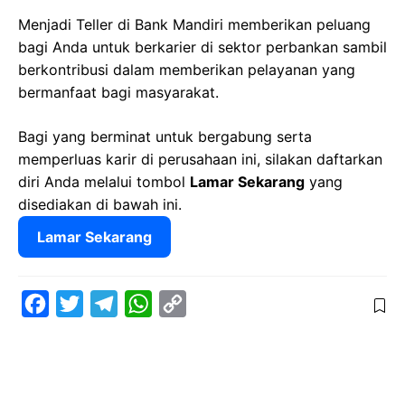
Menjadi Teller di Bank Mandiri memberikan peluang
bagi Anda untuk berkarier di sektor perbankan sambil
berkontribusi dalam memberikan pelayanan yang
bermanfaat bagi masyarakat.
Bagi yang berminat untuk bergabung serta
memperluas karir di perusahaan ini, silakan daftarkan
diri Anda melalui tombol
Lamar Sekarang
yang
disediakan di bawah ini.
Lamar Sekarang
F
T
T
W
C
a
w
e
h
o
c
i
l
a
p
e
t
e
t
y