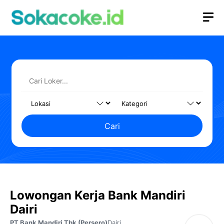
Langsung
M
ke
isi
Cari
Lowongan Kerja Bank Mandiri
Dairi
PT Bank Mandiri Tbk (Persero)
Dairi