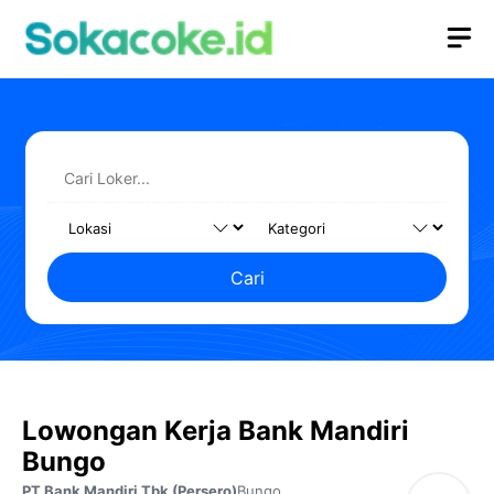
Langsung
M
ke
isi
Cari
Lowongan Kerja Bank Mandiri
Bungo
PT Bank Mandiri Tbk (Persero)
Bungo