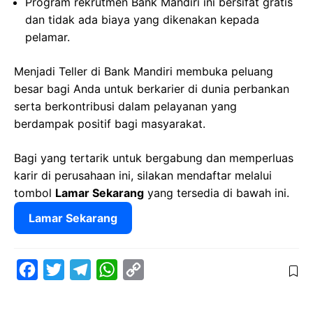
Program rekrutmen Bank Mandiri ini bersifat gratis
dan tidak ada biaya yang dikenakan kepada
pelamar.
Menjadi Teller di Bank Mandiri membuka peluang
besar bagi Anda untuk berkarier di dunia perbankan
serta berkontribusi dalam pelayanan yang
berdampak positif bagi masyarakat.
Bagi yang tertarik untuk bergabung dan memperluas
karir di perusahaan ini, silakan mendaftar melalui
tombol
Lamar Sekarang
yang tersedia di bawah ini.
Lamar Sekarang
F
T
T
W
C
a
w
e
h
o
c
i
l
a
p