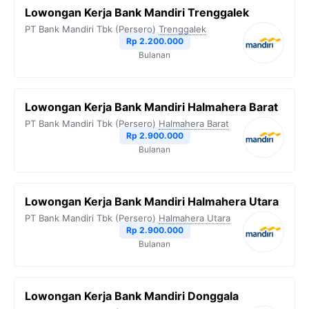
Lowongan Kerja Bank Mandiri Trenggalek
PT Bank Mandiri Tbk (Persero)
Trenggalek
Rp 2.200.000
Bulanan
Lowongan Kerja Bank Mandiri Halmahera Barat
PT Bank Mandiri Tbk (Persero)
Halmahera Barat
Rp 2.900.000
Bulanan
Lowongan Kerja Bank Mandiri Halmahera Utara
PT Bank Mandiri Tbk (Persero)
Halmahera Utara
Rp 2.900.000
Bulanan
Lowongan Kerja Bank Mandiri Donggala