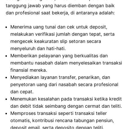
tanggung jawab yang harus diemban dengan baik
dan profesional saat bekerja, di antaranya adalah:
Menerima uang tunai dan cek untuk deposit,
melakukan verifikasi jumlah dengan tepat, serta
mengecek keakuratan slip setoran secara
menyeluruh dan hati-hati.
Memberikan pelayanan yang berkualitas dan
membantu nasabah dalam menyelesaikan transaksi
finansial mereka.
Menyediakan layanan transfer, penarikan, dan
penyetoran uang dari nasabah secara profesional
dan cepat.
Menemukan kesalahan pada transaksi ketika kredit
dan debit tidak seimbang dengan cermat dan teliti.
Memproses transaksi seperti transaksi teller
otomatis, kontribusi rencana tabungan pensiun,
deposit email, serta deposito dengan teliti.