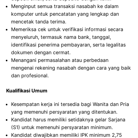
Menginput semua transaksi nasabah ke dalam
komputer untuk pencatatan yang lengkap dan
mencetak tanda terima.
Memeriksa cek untuk verifikasi informasi secara
menyeluruh, termasuk nama bank, tanggal,
identifikasi penerima pembayaran, serta legalitas
dokumen dengan cermat.
Menangani permasalahan atau perbedaan
mengenai rekening nasabah dengan cara yang baik
dan profesional.
Kualifikasi Umum
Kesempatan kerja ini tersedia bagi Wanita dan Pria
yang memenuhi persyaratan yang ditentukan.
Kandidat harus memiliki setidaknya gelar Sarjana
(S1) untuk memenuhi persyaratan minimum.
Kandidat diwajibkan memiliki IPK minimum 2,75