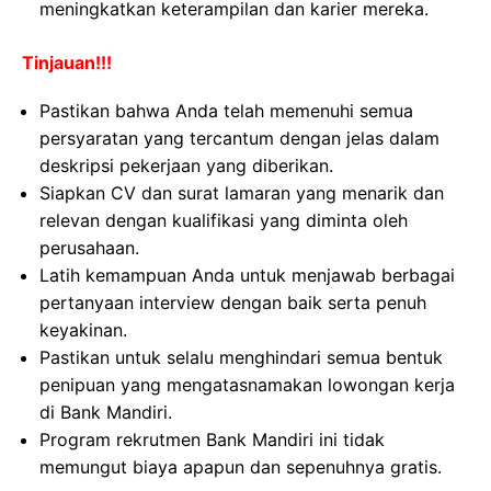
meningkatkan keterampilan dan karier mereka.
Tinjauan!!!
Pastikan bahwa Anda telah memenuhi semua
persyaratan yang tercantum dengan jelas dalam
deskripsi pekerjaan yang diberikan.
Siapkan CV dan surat lamaran yang menarik dan
relevan dengan kualifikasi yang diminta oleh
perusahaan.
Latih kemampuan Anda untuk menjawab berbagai
pertanyaan interview dengan baik serta penuh
keyakinan.
Pastikan untuk selalu menghindari semua bentuk
penipuan yang mengatasnamakan lowongan kerja
di Bank Mandiri.
Program rekrutmen Bank Mandiri ini tidak
memungut biaya apapun dan sepenuhnya gratis.