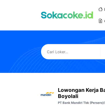
Langsung
ke
isi
Lowongan Kerja B
Boyolali
B
PT Bank Mandiri Tbk (Persero)