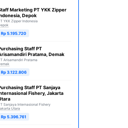
Staff Marketing PT YKK Zipper
Indonesia, Depok
T YKK Zipper Indonesia
Depok
Rp 5.195.720
Purchasing Staff PT
Arisamandiri Pratama, Demak
T Arisamandiri Pratama
Demak
Rp 3.122.806
Purchasing Staff PT Sanjaya
Internasional Fishery, Jakarta
Utara
T Sanjaya Internasional Fishery
akarta Utara
Rp 5.396.761