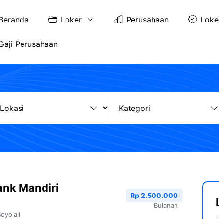
Beranda
Loker
Perusahaan
Loke
Gaji Perusahaan
ank Mandiri
Rp 2.500.000
Bulanan
oyolali