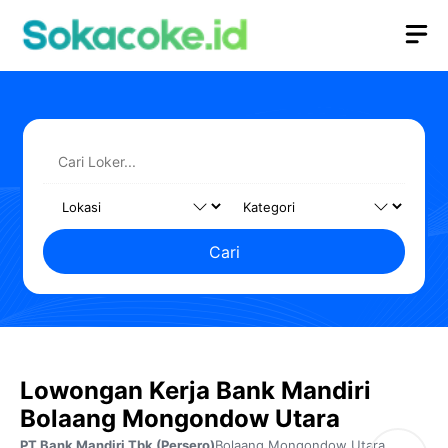
Langsung
M
ke
isi
Cari
Lowongan Kerja Bank Mandiri
Bolaang Mongondow Utara
PT Bank Mandiri Tbk (Persero)
Bolaang Mongondow Utara