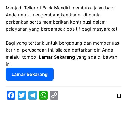
Menjadi Teller di Bank Mandiri membuka jalan bagi
Anda untuk mengembangkan karier di dunia
perbankan serta memberikan kontribusi dalam
pelayanan yang berdampak positif bagi masyarakat.
Bagi yang tertarik untuk bergabung dan memperluas
karir di perusahaan ini, silakan daftarkan diri Anda
melalui tombol
Lamar Sekarang
yang ada di bawah
ini.
Lamar Sekarang
F
T
T
W
C
a
w
e
h
o
c
i
l
a
p
e
t
e
t
y