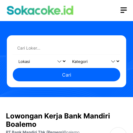
Langsung
M
ke
isi
Cari
Lowongan Kerja Bank Mandiri
Boalemo
PT Bank Mandiri Tbk (Persero)
Boalemo