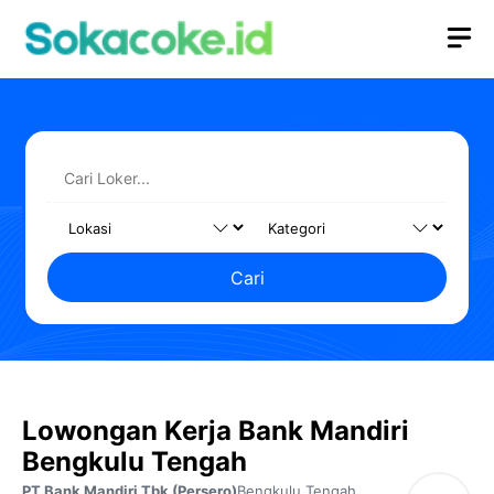
Langsung
M
ke
isi
Cari
Lowongan Kerja Bank Mandiri
Bengkulu Tengah
PT Bank Mandiri Tbk (Persero)
Bengkulu Tengah