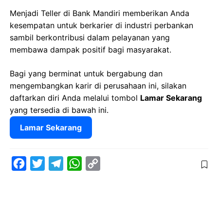
Menjadi Teller di Bank Mandiri memberikan Anda
kesempatan untuk berkarier di industri perbankan
sambil berkontribusi dalam pelayanan yang
membawa dampak positif bagi masyarakat.
Bagi yang berminat untuk bergabung dan
mengembangkan karir di perusahaan ini, silakan
daftarkan diri Anda melalui tombol
Lamar Sekarang
yang tersedia di bawah ini.
Lamar Sekarang
F
T
T
W
C
a
w
e
h
o
c
i
l
a
p
e
t
e
t
y