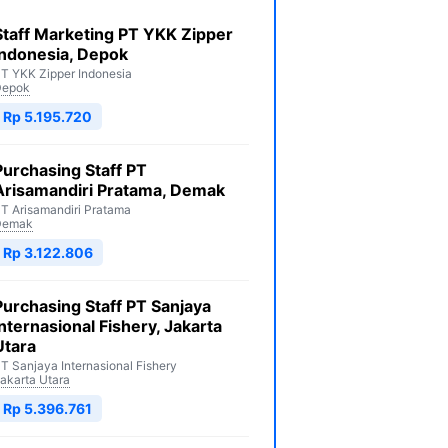
Staff Marketing PT YKK Zipper
Indonesia, Depok
T YKK Zipper Indonesia
Depok
Rp 5.195.720
Purchasing Staff PT
Arisamandiri Pratama, Demak
T Arisamandiri Pratama
Demak
Rp 3.122.806
Purchasing Staff PT Sanjaya
Internasional Fishery, Jakarta
Utara
T Sanjaya Internasional Fishery
akarta Utara
Rp 5.396.761