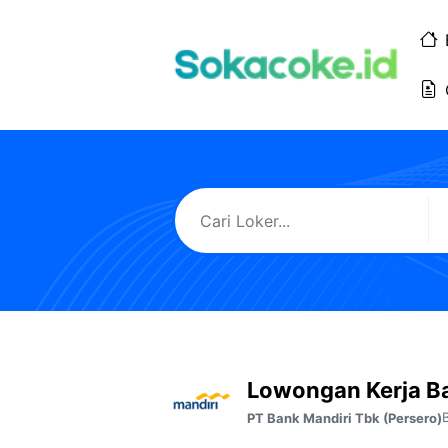
Langsung
ke
isi
Lowongan Kerja Ba
PT Bank Mandiri Tbk (Persero)