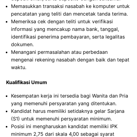
Memasukkan transaksi nasabah ke komputer untuk
pencatatan yang teliti dan mencetak tanda terima.
Memeriksa cek dengan teliti untuk verifikasi
informasi yang mencakup nama bank, tanggal,
identifikasi penerima pembayaran, serta legalitas
dokumen.
Menangani permasalahan atau perbedaan
mengenai rekening nasabah dengan baik dan tepat
waktu.
Kualifikasi Umum
Kesempatan kerja ini tersedia bagi Wanita dan Pria
yang memenuhi persyaratan yang ditentukan.
Kandidat harus memiliki setidaknya gelar Sarjana
(S1) untuk memenuhi persyaratan minimum.
Posisi ini mengharuskan kandidat memiliki IPK
minimum 2,75 dari skala 4,00 sebagai syarat