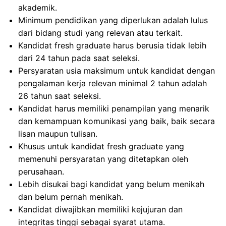
akademik.
Minimum pendidikan yang diperlukan adalah lulus
dari bidang studi yang relevan atau terkait.
Kandidat fresh graduate harus berusia tidak lebih
dari 24 tahun pada saat seleksi.
Persyaratan usia maksimum untuk kandidat dengan
pengalaman kerja relevan minimal 2 tahun adalah
26 tahun saat seleksi.
Kandidat harus memiliki penampilan yang menarik
dan kemampuan komunikasi yang baik, baik secara
lisan maupun tulisan.
Khusus untuk kandidat fresh graduate yang
memenuhi persyaratan yang ditetapkan oleh
perusahaan.
Lebih disukai bagi kandidat yang belum menikah
dan belum pernah menikah.
Kandidat diwajibkan memiliki kejujuran dan
integritas tinggi sebagai syarat utama.