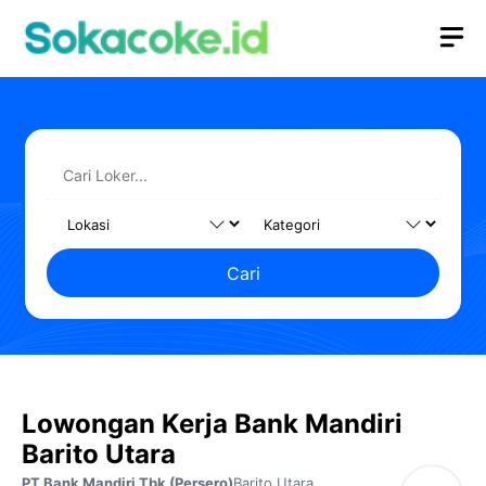
Langsung
M
ke
isi
Cari
Lowongan Kerja Bank Mandiri
Barito Utara
PT Bank Mandiri Tbk (Persero)
Barito Utara