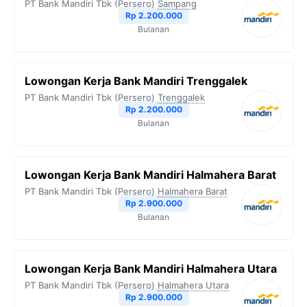
PT Bank Mandiri Tbk (Persero)
Sampang
Rp 2.200.000
Bulanan
Lowongan Kerja Bank Mandiri Trenggalek
PT Bank Mandiri Tbk (Persero)
Trenggalek
Rp 2.200.000
Bulanan
Lowongan Kerja Bank Mandiri Halmahera Barat
PT Bank Mandiri Tbk (Persero)
Halmahera Barat
Rp 2.900.000
Bulanan
Lowongan Kerja Bank Mandiri Halmahera Utara
PT Bank Mandiri Tbk (Persero)
Halmahera Utara
Rp 2.900.000