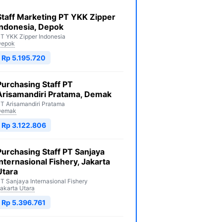
Staff Marketing PT YKK Zipper
Indonesia, Depok
T YKK Zipper Indonesia
Depok
Rp 5.195.720
Purchasing Staff PT
Arisamandiri Pratama, Demak
T Arisamandiri Pratama
Demak
Rp 3.122.806
Purchasing Staff PT Sanjaya
Internasional Fishery, Jakarta
Utara
T Sanjaya Internasional Fishery
akarta Utara
Rp 5.396.761