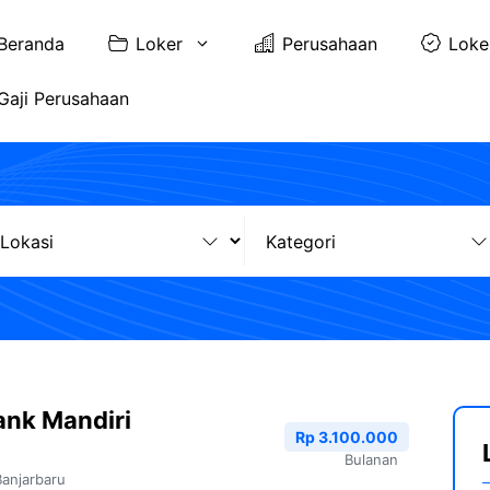
Beranda
Loker
Perusahaan
Loke
Gaji Perusahaan
ank Mandiri
Rp 3.100.000
Bulanan
Banjarbaru