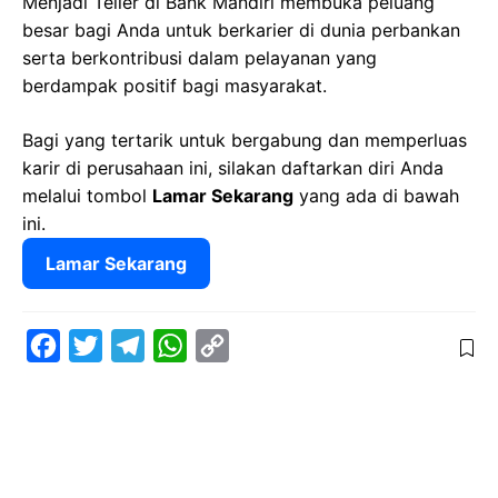
Menjadi Teller di Bank Mandiri membuka peluang
besar bagi Anda untuk berkarier di dunia perbankan
serta berkontribusi dalam pelayanan yang
berdampak positif bagi masyarakat.
Bagi yang tertarik untuk bergabung dan memperluas
karir di perusahaan ini, silakan daftarkan diri Anda
melalui tombol
Lamar Sekarang
yang ada di bawah
ini.
Lamar Sekarang
F
T
T
W
C
a
w
e
h
o
c
i
l
a
p
e
t
e
t
y
b
t
g
s
L