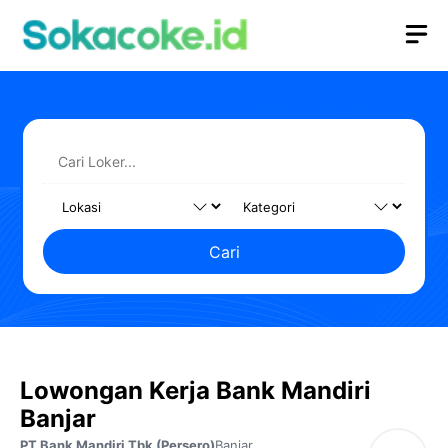
Langsung
M
ke
isi
Cari
Lowongan Kerja Bank Mandiri
Banjar
PT Bank Mandiri Tbk (Persero)
Banjar