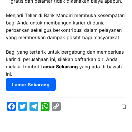
gratis dan pelamar tidak dikenakan biaya apapun.
Menjadi Teller di Bank Mandiri membuka kesempatan
bagi Anda untuk membangun karier di dunia
perbankan sekaligus berkontribusi dalam pelayanan
yang memberikan dampak positif bagi masyarakat.
Bagi yang tertarik untuk bergabung dan memperluas
karir di perusahaan ini, silakan daftarkan diri Anda
melalui tombol
Lamar Sekarang
yang ada di bawah
ini.
Lamar Sekarang
F
T
T
W
C
a
w
e
h
o
c
i
l
a
p