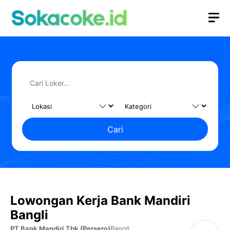
Langsung
M
ke
isi
Cari
Lowongan Kerja Bank Mandiri
Bangli
PT Bank Mandiri Tbk (Persero)
Bangli