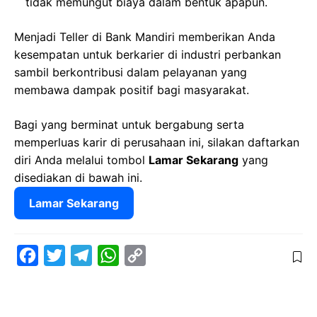
tidak memungut biaya dalam bentuk apapun.
Menjadi Teller di Bank Mandiri memberikan Anda
kesempatan untuk berkarier di industri perbankan
sambil berkontribusi dalam pelayanan yang
membawa dampak positif bagi masyarakat.
Bagi yang berminat untuk bergabung serta
memperluas karir di perusahaan ini, silakan daftarkan
diri Anda melalui tombol
Lamar Sekarang
yang
disediakan di bawah ini.
Lamar Sekarang
F
T
T
W
C
a
w
e
h
o
c
i
l
a
p