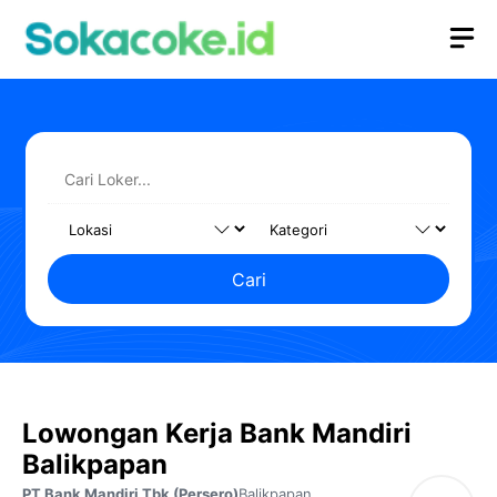
Langsung
M
ke
isi
Cari
Lowongan Kerja Bank Mandiri
Balikpapan
PT Bank Mandiri Tbk (Persero)
Balikpapan