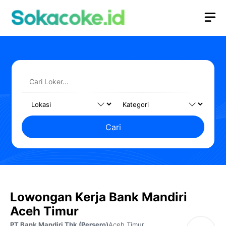
Langsung
M
ke
isi
Cari
Lowongan Kerja Bank Mandiri
Aceh Timur
PT Bank Mandiri Tbk (Persero)
Aceh Timur