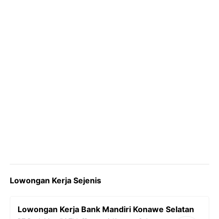
k
m
p
k
Lowongan Kerja Sejenis
Lowongan Kerja Bank Mandiri Konawe Selatan