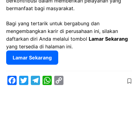
berkontribusi dalam memberikan pelayanan yang
bermanfaat bagi masyarakat.
Bagi yang tertarik untuk bergabung dan
mengembangkan karir di perusahaan ini, silakan
daftarkan diri Anda melalui tombol
Lamar Sekarang
yang tersedia di halaman ini.
Lamar Sekarang
F
T
T
W
C
a
w
e
h
o
c
i
l
a
p
e
t
e
t
y
b
t
g
s
L
o
e
r
A
i
o
r
a
p
n