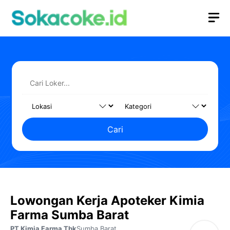
Langsung
M
ke
isi
Cari
Lowongan Kerja Apoteker Kimia
Farma Sumba Barat
PT Kimia Farma Tbk
Sumba Barat