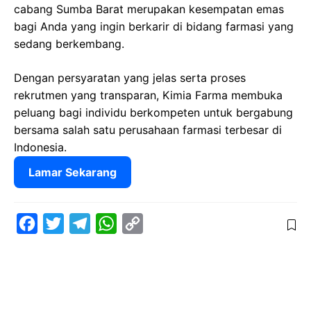
cabang Sumba Barat merupakan kesempatan emas
bagi Anda yang ingin berkarir di bidang farmasi yang
sedang berkembang.
Dengan persyaratan yang jelas serta proses
rekrutmen yang transparan, Kimia Farma membuka
peluang bagi individu berkompeten untuk bergabung
bersama salah satu perusahaan farmasi terbesar di
Indonesia.
Lamar Sekarang
F
T
T
W
C
a
w
e
h
o
c
i
l
a
p
e
t
e
t
y
b
t
g
s
L