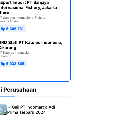
Export Import PT Sanjaya
Internasional Fishery, Jakarta
Utara
T Sanjaya Internasional Fishery
akarta Utara
Rp 5.396.761
HRD Staff PT Katolec Indonesia,
Cikarang
T Katolec Indonesia
ikarang
Rp 5.938.885
ji Perusahaan
✓ Gaji PT Indomarco Adi
Prima Terbaru 2024