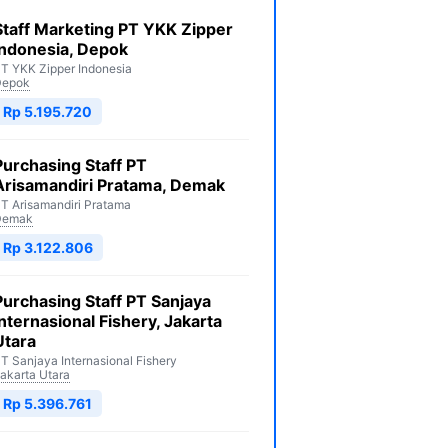
Staff Marketing PT YKK Zipper
Indonesia, Depok
T YKK Zipper Indonesia
Depok
Rp 5.195.720
Purchasing Staff PT
Arisamandiri Pratama, Demak
T Arisamandiri Pratama
Demak
Rp 3.122.806
Purchasing Staff PT Sanjaya
Internasional Fishery, Jakarta
Utara
T Sanjaya Internasional Fishery
akarta Utara
Rp 5.396.761