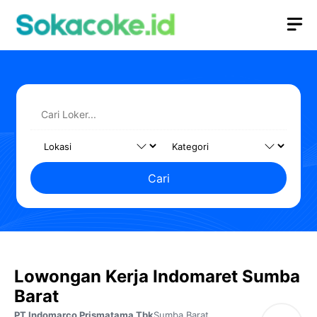
Langsung
M
ke
isi
Cari
Lowongan Kerja Indomaret Sumba
Barat
PT Indomarco Prismatama Tbk
Sumba Barat