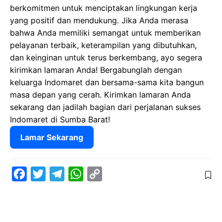
berkomitmen untuk menciptakan lingkungan kerja
yang positif dan mendukung. Jika Anda merasa
bahwa Anda memiliki semangat untuk memberikan
pelayanan terbaik, keterampilan yang dibutuhkan,
dan keinginan untuk terus berkembang, ayo segera
kirimkan lamaran Anda! Bergabunglah dengan
keluarga Indomaret dan bersama-sama kita bangun
masa depan yang cerah. Kirimkan lamaran Anda
sekarang dan jadilah bagian dari perjalanan sukses
Indomaret di Sumba Barat!
Lamar Sekarang
F
T
T
W
C
a
w
e
h
o
c
i
l
a
p
e
t
e
t
y