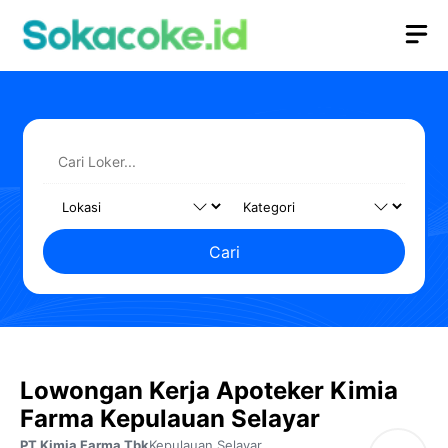
Langsung
M
ke
isi
Cari
Lowongan Kerja Apoteker Kimia
Farma Kepulauan Selayar
PT Kimia Farma Tbk
Kepulauan Selayar