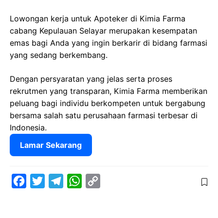
Lowongan kerja untuk Apoteker di Kimia Farma
cabang Kepulauan Selayar merupakan kesempatan
emas bagi Anda yang ingin berkarir di bidang farmasi
yang sedang berkembang.
Dengan persyaratan yang jelas serta proses
rekrutmen yang transparan, Kimia Farma memberikan
peluang bagi individu berkompeten untuk bergabung
bersama salah satu perusahaan farmasi terbesar di
Indonesia.
Lamar Sekarang
F
T
T
W
C
a
w
e
h
o
c
i
l
a
p