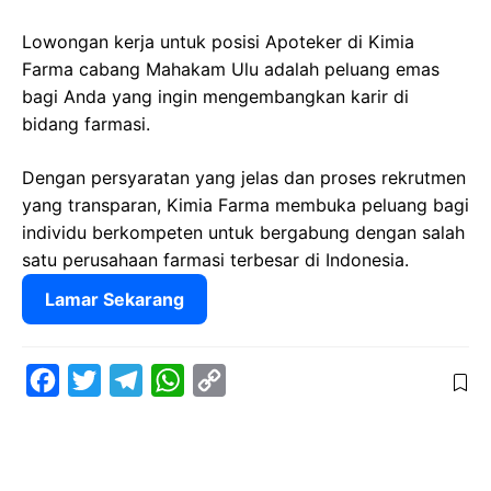
Lowongan kerja untuk posisi Apoteker di Kimia
Farma cabang Mahakam Ulu adalah peluang emas
bagi Anda yang ingin mengembangkan karir di
bidang farmasi.
Dengan persyaratan yang jelas dan proses rekrutmen
yang transparan, Kimia Farma membuka peluang bagi
individu berkompeten untuk bergabung dengan salah
satu perusahaan farmasi terbesar di Indonesia.
Lamar Sekarang
F
T
T
W
C
a
w
e
h
o
c
i
l
a
p
e
t
e
t
y