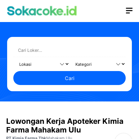
Langsung
M
ke
isi
Cari
Lowongan Kerja Apoteker Kimia
Farma Mahakam Ulu
PT Kimia Farma Tbk
Mahakam Ulu