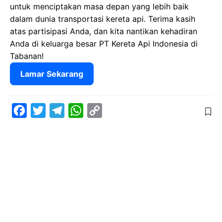
untuk menciptakan masa depan yang lebih baik
dalam dunia transportasi kereta api. Terima kasih
atas partisipasi Anda, dan kita nantikan kehadiran
Anda di keluarga besar PT Kereta Api Indonesia di
Tabanan!
Lamar Sekarang
F
T
T
W
C
a
w
e
h
o
c
i
l
a
p
e
t
e
t
y
b
t
g
s
L
o
e
r
A
i
o
r
a
p
n
k
m
p
k