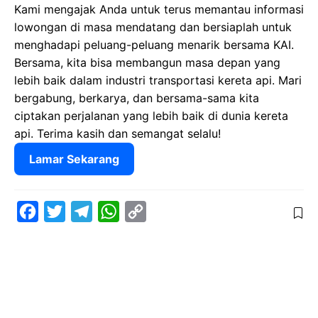
Kami mengajak Anda untuk terus memantau informasi
lowongan di masa mendatang dan bersiaplah untuk
menghadapi peluang-peluang menarik bersama KAI.
Bersama, kita bisa membangun masa depan yang
lebih baik dalam industri transportasi kereta api. Mari
bergabung, berkarya, dan bersama-sama kita
ciptakan perjalanan yang lebih baik di dunia kereta
api. Terima kasih dan semangat selalu!
Lamar Sekarang
F
T
T
W
C
a
w
e
h
o
c
i
l
a
p
e
t
e
t
y
b
t
g
s
L