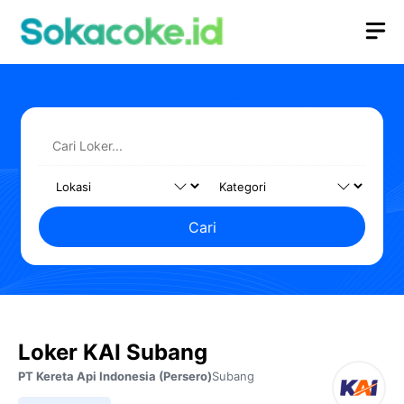
Langsung
M
ke
isi
Cari
Loker KAI Subang
PT Kereta Api Indonesia (Persero)
Subang