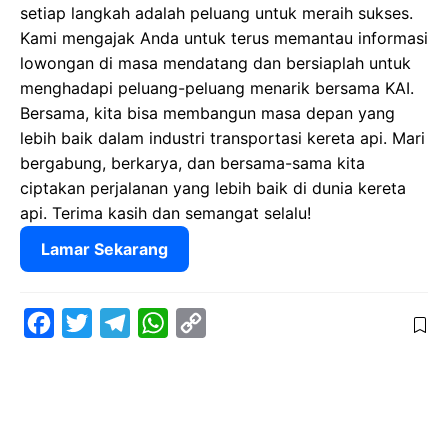
setiap langkah adalah peluang untuk meraih sukses.
Kami mengajak Anda untuk terus memantau informasi
lowongan di masa mendatang dan bersiaplah untuk
menghadapi peluang-peluang menarik bersama KAI.
Bersama, kita bisa membangun masa depan yang
lebih baik dalam industri transportasi kereta api. Mari
bergabung, berkarya, dan bersama-sama kita
ciptakan perjalanan yang lebih baik di dunia kereta
api. Terima kasih dan semangat selalu!
Lamar Sekarang
F
T
T
W
C
a
w
e
h
o
c
i
l
a
p
e
t
e
t
y
b
t
g
s
L