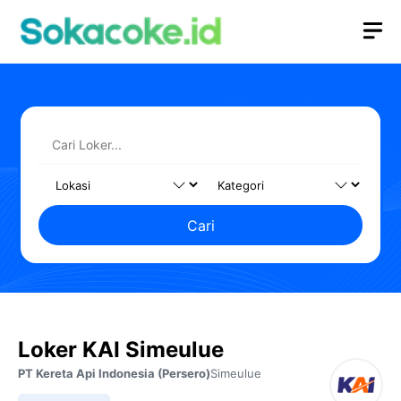
Langsung
M
ke
isi
Cari
Loker KAI Simeulue
PT Kereta Api Indonesia (Persero)
Simeulue