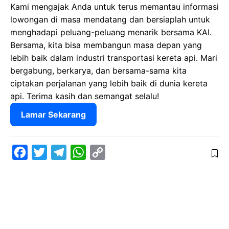
Kami mengajak Anda untuk terus memantau informasi
lowongan di masa mendatang dan bersiaplah untuk
menghadapi peluang-peluang menarik bersama KAI.
Bersama, kita bisa membangun masa depan yang
lebih baik dalam industri transportasi kereta api. Mari
bergabung, berkarya, dan bersama-sama kita
ciptakan perjalanan yang lebih baik di dunia kereta
api. Terima kasih dan semangat selalu!
Lamar Sekarang
F
T
T
W
C
a
w
e
h
o
c
i
l
a
p
e
t
e
t
y
b
t
g
s
L