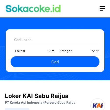
Langsung
M
ke
isi
Cari
Loker KAI Sabu Raijua
PT Kereta Api Indonesia (Persero)
Sabu Raijua