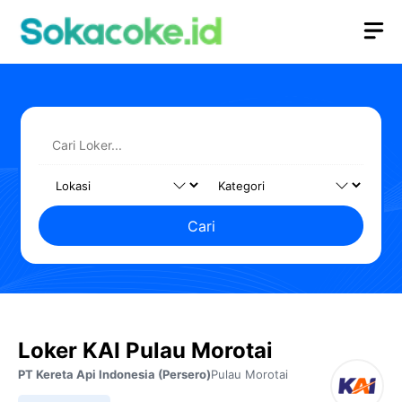
Langsung
M
ke
isi
Cari
Loker KAI Pulau Morotai
PT Kereta Api Indonesia (Persero)
Pulau Morotai