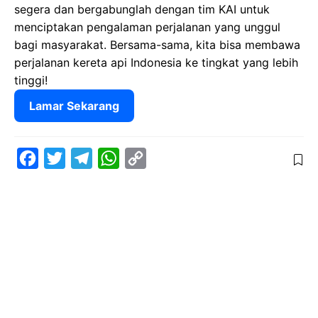
segera dan bergabunglah dengan tim KAI untuk
menciptakan pengalaman perjalanan yang unggul
bagi masyarakat. Bersama-sama, kita bisa membawa
perjalanan kereta api Indonesia ke tingkat yang lebih
tinggi!
Lamar Sekarang
F
T
T
W
C
a
w
e
h
o
c
i
l
a
p
e
t
e
t
y
b
t
g
s
L
o
e
r
A
i
o
r
a
p
n
k
m
p
k