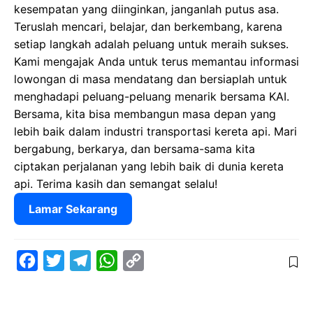
kesempatan yang diinginkan, janganlah putus asa.
Teruslah mencari, belajar, dan berkembang, karena
setiap langkah adalah peluang untuk meraih sukses.
Kami mengajak Anda untuk terus memantau informasi
lowongan di masa mendatang dan bersiaplah untuk
menghadapi peluang-peluang menarik bersama KAI.
Bersama, kita bisa membangun masa depan yang
lebih baik dalam industri transportasi kereta api. Mari
bergabung, berkarya, dan bersama-sama kita
ciptakan perjalanan yang lebih baik di dunia kereta
api. Terima kasih dan semangat selalu!
Lamar Sekarang
F
T
T
W
C
a
w
e
h
o
c
i
l
a
p