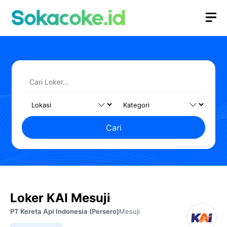
Langsung
M
ke
isi
Cari
Loker KAI Mesuji
PT Kereta Api Indonesia (Persero)
Mesuji