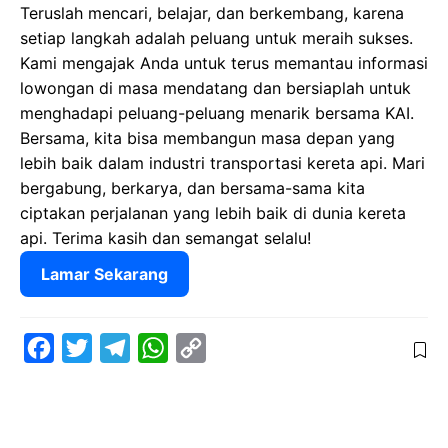
Teruslah mencari, belajar, dan berkembang, karena
setiap langkah adalah peluang untuk meraih sukses.
Kami mengajak Anda untuk terus memantau informasi
lowongan di masa mendatang dan bersiaplah untuk
menghadapi peluang-peluang menarik bersama KAI.
Bersama, kita bisa membangun masa depan yang
lebih baik dalam industri transportasi kereta api. Mari
bergabung, berkarya, dan bersama-sama kita
ciptakan perjalanan yang lebih baik di dunia kereta
api. Terima kasih dan semangat selalu!
Lamar Sekarang
F
T
T
W
C
a
w
e
h
o
c
i
l
a
p
e
t
e
t
y